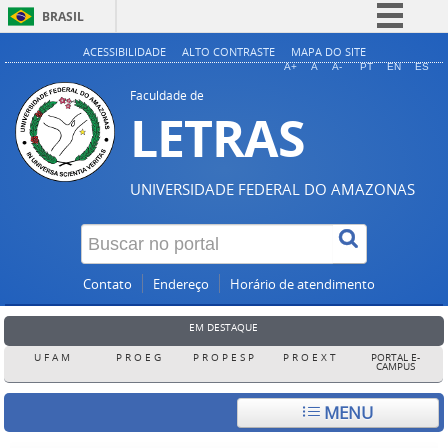
BRASIL
Simplifique!
ACESSIBILIDADE
ALTO CONTRASTE
MAPA DO SITE
A+
A
A-
PT
EN
ES
Comunica BR
Faculdade de
LETRAS
Participe
Acesso à informação
Legislação
UNIVERSIDADE FEDERAL DO AMAZONAS
Canais
Contato
Endereço
Horário de atendimento
EM DESTAQUE
U F A M
P R O E G
P R O P E S P
P R O E X T
PORTAL E-
CAMPUS
MENU